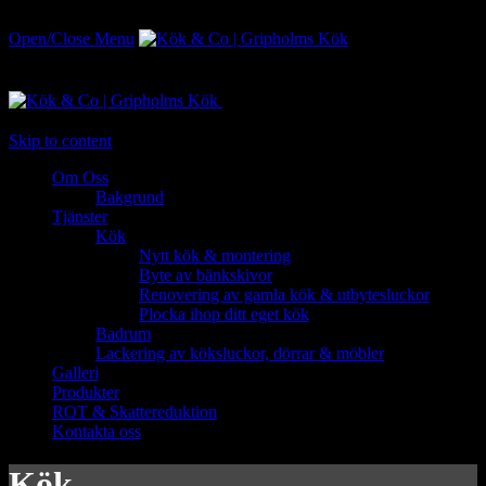
Open/Close Menu
Kompletta kök, luckor och lackering
Skip to content
Om Oss
Bakgrund
Tjänster
Kök
Nytt kök & montering
Byte av bänkskivor
Renovering av gamla kök & utbytesluckor
Plocka ihop ditt eget kök
Badrum
Lackering av köksluckor, dörrar & möbler
Galleri
Produkter
ROT & Skattereduktion
Kontakta oss
Kök