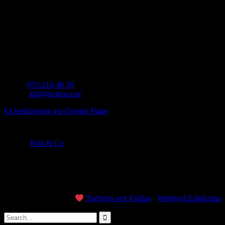
för dina befintliga köksluckor, det ger oftast ett extremt bra resultat
och ditt kök känns som nytt. Vi hjälper till och med till med vitvaror
till ditt kök, de är det vi pratar om, ett komplett kök för ditt hem.
Strängnäs
Kök & Co i Sverige AB, Genvägen 16, 645 34 Strängnäs - du hittar
oss vid Eskilstunavägen (mittemot Cirkel K)
Mobil:
070-216 40 50
E-mail:
info@kokoco.se
Få beskrivning via Google Maps
→
© 2021
Kök & Co
Made with
Torbjörn och Frallan
-
Webbyrå Eskilstuna
