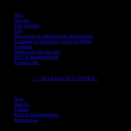
Hem
Om Oss
Våra Tjänster
Kök
Renovering av gamla kök & utbytesluckor
Lackering av köksluckor, dörrar & möbler
Produkter
Plocka ihop ditt eget kök
ROT & Skattereduktion
Kontakta oss
– ↑ TILLBAKA TILL TOPPEN –
Hem
Om Oss
Tjänster
ROT & Skattereduktion
Kontakta oss