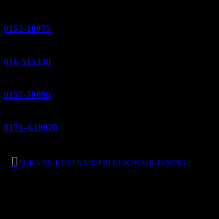
Strängnäs
0152-10075
Eskilstuna
016-513330
Flen
0157-59099
Enköping
0171–618020

BOKA EN KOSTNADSFRI KÖKSRÅDGIVNING →
Kök & Co
Vi är ett snickeri och jobbar med att riva, montera och skapa
kompletta kök från spis till köksluckor. Vi gör även legolackering